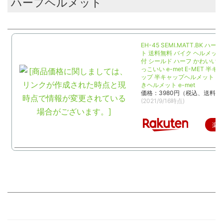
ハーフヘルメット
EH-45 SEMI.MATT.BK ハ
ト 送料無料 バイク ヘルメット 1
付 シールド ハーフ かわいい 
っこいい e-met E-MET 半キ
ップ 半キャップヘルメット 
きヘルメット e-met
価格：3980円（税込、送料無
(2021/9/16時点)
楽