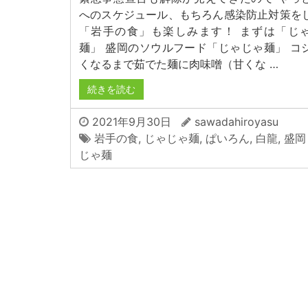
へのスケジュール、もちろん感染防止対策を
「岩手の食」も楽しみます！ まずは「じ
麺」 盛岡のソウルフード「じゃじゃ麺」 コ
くなるまで茹でた麺に肉味噌（甘くな …
続きを読む
2021年9月30日
sawadahiroyasu
岩手の食
,
じゃじゃ麺
,
ぱいろん
,
白龍
,
盛岡
じゃ麺