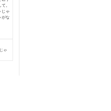
して。
ゃじゃ
シがな
じゃ