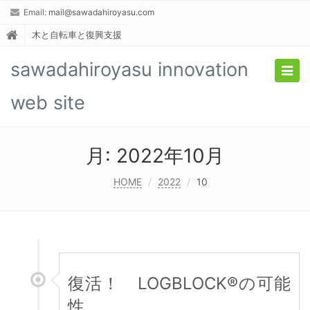
Email:
mail@sawadahiroyasu.com
木と自転車と復興支援
sawadahiroyasu innovation
Togg
navig
web site
月:
2022年10月
HOME
2022
10
復活！ LOGBLOCK®︎の可能
性