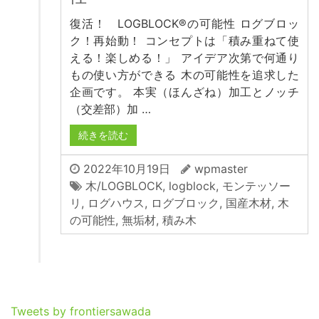
復活！ LOGBLOCK®︎の可能性 ログブロッ
ク！再始動！ コンセプトは「積み重ねて使
える！楽しめる！」 アイデア次第で何通り
もの使い方ができる 木の可能性を追求した
企画です。 本実（ほんざね）加工とノッチ
（交差部）加 …
続きを読む
2022年10月19日
wpmaster
木/LOGBLOCK
,
logblock
,
モンテッソー
リ
,
ログハウス
,
ログブロック
,
国産木材
,
木
の可能性
,
無垢材
,
積み木
Tweets by frontiersawada