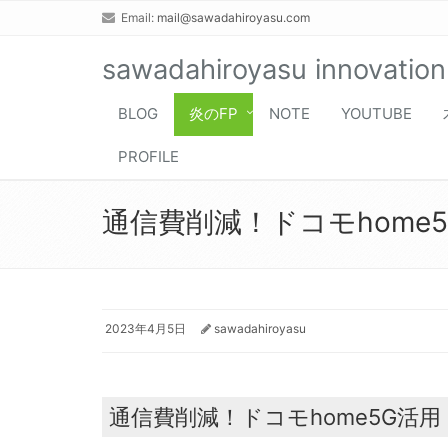
Email:
mail@sawadahiroyasu.com
sawadahiroyasu innovation
BLOG
炎のFP
NOTE
YOUTUBE
PROFILE
通信費削減！ドコモhome
2023年4月5日
sawadahiroyasu
通信費削減！ドコモhome5G活用